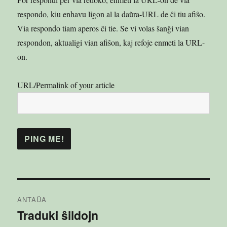
respondo, kiu enhavu ligon al la daŭra-URL de ĉi tiu afiŝo.
Via respondo tiam aperos ĉi tie. Se vi volas ŝanĝi vian
respondon, aktualigi vian afiŝon, kaj refoje enmeti la URL-
on.
URL/Permalink of your article
Navigado
ANTAŬA
tra
Traduki ŝildojn
Antaŭa