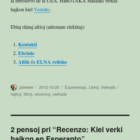
la libroservo de la UEA. HIROTAKA Masaaki verkas
hajkon kiel
Vastalto
.
Eblaj rilataj afiŝoj (aŭtomate elektitaj):
Kontakti
Ebriulo
Afiŝis ĉe ELNA retloko
Aŭtoro
Publikigita
Kategorioj
Etikedoj
pbrewer
2012-10-25
Esperantujo
,
Libroj
,
Verkado
en
hajkoj
,
libroj
,
recenzoj
,
verkado
2 pensoj pri “Recenzo: Kiel verki
hajkon en Esperanto”