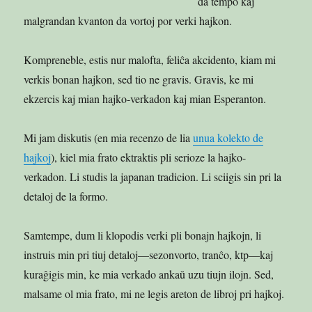
da tempo kaj
malgrandan kvanton da vortoj por verki hajkon.
Kompreneble, estis nur malofta, feliĉa akcidento, kiam mi
verkis bonan hajkon, sed tio ne gravis. Gravis, ke mi
ekzercis kaj mian hajko-verkadon kaj mian Esperanton.
Mi jam diskutis (en mia recenzo de lia
unua kolekto de
hajkoj
), kiel mia frato ektraktis pli serioze la hajko-
verkadon. Li studis la japanan tradicion. Li sciigis sin pri la
detaloj de la formo.
Samtempe, dum li klopodis verki pli bonajn hajkojn, li
instruis min pri tiuj detaloj—sezonvorto, tranĉo, ktp—kaj
kuraĝigis min, ke mia verkado ankaŭ uzu tiujn ilojn. Sed,
malsame ol mia frato, mi ne legis areton de libroj pri hajkoj.