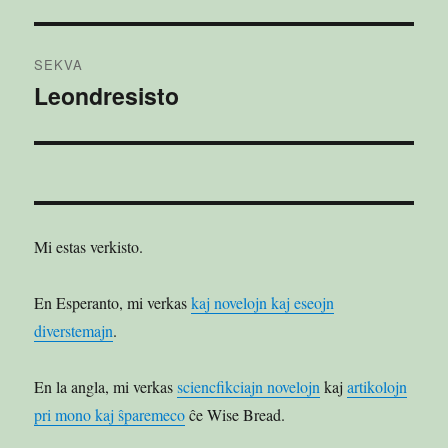
afiŝo:
afiŝoj
SEKVA
Leondresisto
Sekva
afiŝo:
Mi estas verkisto.
En Esperanto, mi verkas
kaj novelojn kaj eseojn
diverstemajn
.
En la angla, mi verkas
sciencfikciajn novelojn
kaj
artikolojn
pri mono kaj ŝparemeco
ĉe Wise Bread.