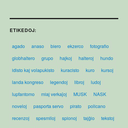
ETIKEDOJ:
agado
anaso
biero
ekzerco
fotografio
globhaltero
grupo
hajkoj
halteroj
hundo
idisto kaj volapukisto
kuracisto
kuro
kursoj
landa kongreso
legendoj
libroj
ludoj
lupfantomo
miaj verkaĵoj
MUSK
NASK
noveloj
pasporta servo
pirato
policano
recenzoj
spesmiloj
spionoj
tajĝio
tekstoj