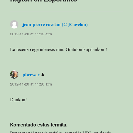
jean-pierre cavelan (@JCavelan)
says:
2012-11-20 at 11:12 atm
La recenzo ege interesis min. Gratulon kaj dankon !
pbrewer
says:
2012-11-20 at 11:20 atm
Dankon!
Komentado estas fermita.
Por respondi per via retloko, enmeti la URL-on de via