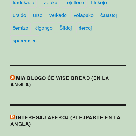
tradukado
traduko
trejniteco
trinkejo
ursido
urso
verkado
volapuko
ĉasistoj
ĉemizo
ĉigongo
Ŝildoj
ŝercoj
ŝparemeco
MIA BLOGO ĈE WISE BREAD (EN LA
ANGLA)
INTERESAJ AFEROJ (PLEJPARTE EN LA
ANGLA)