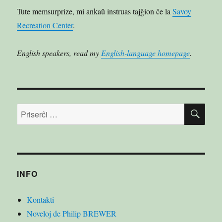
Tute memsurprize, mi ankaŭ instruas tajĝion ĉe la
Savoy
Recreation Center
.
English speakers, read my
English-language homepage
.
PRI
Serĉu:
INFO
Kontakti
Noveloj de Philip BREWER