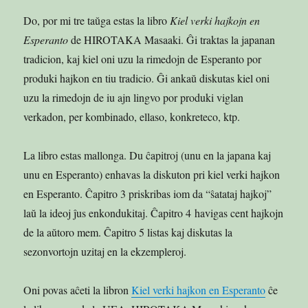
Do, por mi tre taŭga estas la libro
Kiel verki hajkojn en
Esperanto
de HIROTAKA Masaaki. Ĝi traktas la japanan
tradicion, kaj kiel oni uzu la rimedojn de Esperanto por
produki hajkon en tiu tradicio. Ĝi ankaŭ diskutas kiel oni
uzu la rimedojn de iu ajn lingvo por produki viglan
verkadon, per kombinado, ellaso, konkreteco, ktp.
La libro estas mallonga. Du ĉapitroj (unu en la japana kaj
unu en Esperanto) enhavas la diskuton pri kiel verki hajkon
en Esperanto. Ĉapitro 3 priskribas iom da “ŝatataj hajkoj”
laŭ la ideoj ĵus enkondukitaj. Ĉapitro 4 havigas cent hajkojn
de la aŭtoro mem. Ĉapitro 5 listas kaj diskutas la
sezonvortojn uzitaj en la ekzempleroj.
Oni povas aĉeti la libron
Kiel verki hajkon en Esperanto
ĉe