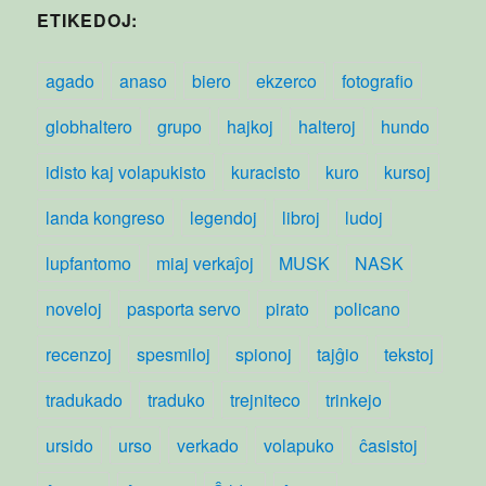
ETIKEDOJ:
agado
anaso
biero
ekzerco
fotografio
globhaltero
grupo
hajkoj
halteroj
hundo
idisto kaj volapukisto
kuracisto
kuro
kursoj
landa kongreso
legendoj
libroj
ludoj
lupfantomo
miaj verkaĵoj
MUSK
NASK
noveloj
pasporta servo
pirato
policano
recenzoj
spesmiloj
spionoj
tajĝio
tekstoj
tradukado
traduko
trejniteco
trinkejo
ursido
urso
verkado
volapuko
ĉasistoj