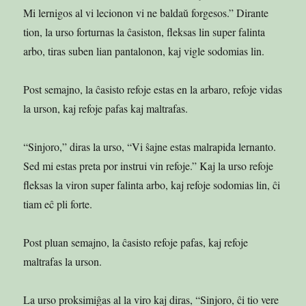
Mi lernigos al vi lecionon vi ne baldaŭ forgesos.” Dirante
tion, la urso forturnas la ĉasiston, fleksas lin super falinta
arbo, tiras suben lian pantalonon, kaj vigle sodomias lin.
Post semajno, la ĉasisto refoje estas en la arbaro, refoje vidas
la urson, kaj refoje pafas kaj maltrafas.
“Sinjoro,” diras la urso, “Vi ŝajne estas malrapida lernanto.
Sed mi estas preta por instrui vin refoje.” Kaj la urso refoje
fleksas la viron super falinta arbo, kaj refoje sodomias lin, ĉi
tiam eĉ pli forte.
Post pluan semajno, la ĉasisto refoje pafas, kaj refoje
maltrafas la urson.
La urso proksimiĝas al la viro kaj diras, “Sinjoro, ĉi tio vere