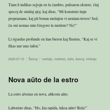
Tiam li indikas seĝojn en la ĉambro, palisaron ekstere, ĉiuj
specoj de similaj aĵoj, kaj diras, “Mi konstruis tiujn
propramane, kaj pli bonan metiaĵon vi neniam trovos! Sed,
ĉu oni nomas min Gregoro la metiisto? Ne!”
Li rigardas profunde en lian bieron kaj flustras, “Kaj se vi
fikas nur unu ŝafon.”
Publikigita
Kategorioj
Etikedoj
2020-07-13
Ŝercoj
metiaĵo
,
metiisto
,
ŝafo
,
ŝercoj
,
trinkejo
en
Nova aŭto de la estro
La estro alvenas en nova, altkosta aŭto.
Laboristo diras, “Ho, kia rapida, luksa aŭto! Bela!”