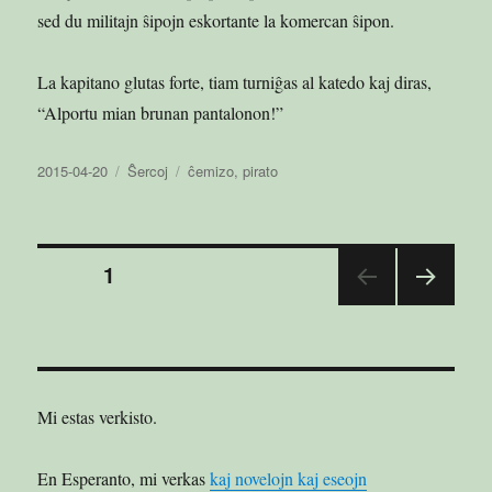
sed du militajn ŝipojn eskortante la komercan ŝipon.
La kapitano glutas forte, tiam turniĝas al katedo kaj diras,
“Alportu mian brunan pantalonon!”
Publikigita
Kategorioj
Etikedoj
2015-04-20
Ŝercoj
ĉemizo
,
pirato
en
Paĝnumerado
PAĜO
1
SEK
por
VA
PAĜ
afiŝoj
O
Mi estas verkisto.
En Esperanto, mi verkas
kaj novelojn kaj eseojn