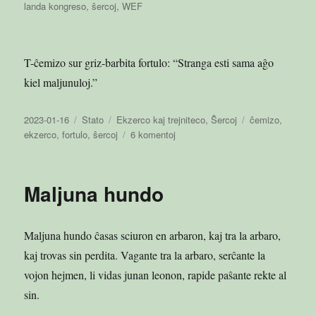
landa kongreso
,
ŝercoj
,
WEF
T-ĉemizo sur griz-barbita fortulo: “Stranga esti sama aĝo
kiel maljunuloj.”
Publikigita
Aranĝo
Kategorioj
Etikedoj
2023-01-16
Stato
Ekzerco kaj trejniteco
,
Ŝercoj
ĉemizo
,
en
ĉe
ekzerco
,
fortulo
,
ŝercoj
6 komentoj
2023-
01-
16
Maljuna hundo
09:52
Maljuna hundo ĉasas sciuron en arbaron, kaj tra la arbaro,
kaj trovas sin perdita. Vagante tra la arbaro, serĉante la
vojon hejmen, li vidas junan leonon, rapide paŝante rekte al
sin.