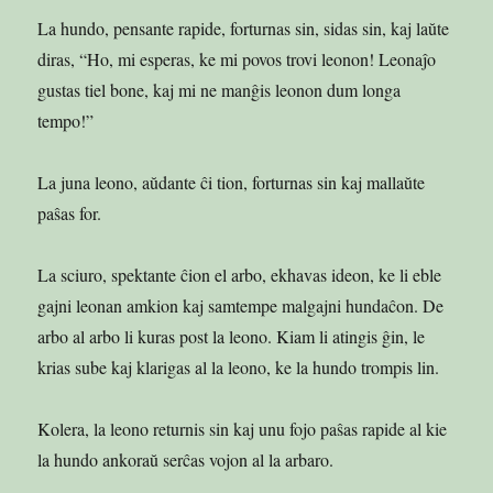
La hundo, pensante rapide, forturnas sin, sidas sin, kaj laŭte
diras, “Ho, mi esperas, ke mi povos trovi leonon! Leonaĵo
gustas tiel bone, kaj mi ne manĝis leonon dum longa
tempo!”
La juna leono, aŭdante ĉi tion, forturnas sin kaj mallaŭte
paŝas for.
La sciuro, spektante ĉion el arbo, ekhavas ideon, ke li eble
gajni leonan amkion kaj samtempe malgajni hundaĉon. De
arbo al arbo li kuras post la leono. Kiam li atingis ĝin, le
krias sube kaj klarigas al la leono, ke la hundo trompis lin.
Kolera, la leono returnis sin kaj unu fojo paŝas rapide al kie
la hundo ankoraŭ serĉas vojon al la arbaro.