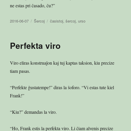
ne estas pri ĉasado, ĉu?”
Publikigita
Kategorioj
Etikedoj
2016-06-07
Ŝercoj
ĉasistoj
,
ŝercoj
,
urso
en
Perfekta viro
Viro eliras konstruaĵon kaj tuj kaptas taksion, kiu precize
tiam pasas.
“Perfekte ĝustatempe!” diras la ŝoforo. “Vi estas tute kiel
Frank!”
“Kiu?” demandas la viro.
“Ho, Frank estis la perfekta viro. Li ĉiam alvenis precize