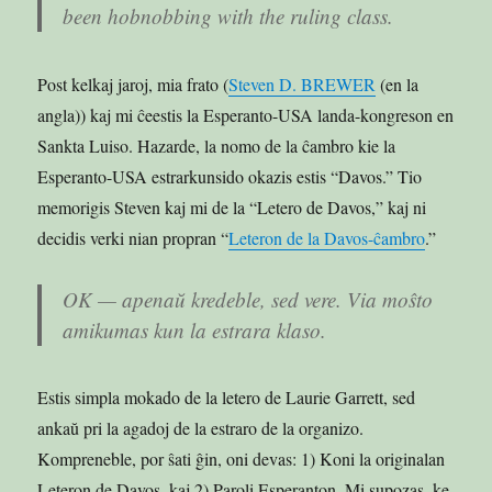
been hobnobbing with the ruling class.
Post kelkaj jaroj, mia frato (
Steven D. BREWER
(en la
angla)) kaj mi ĉeestis la Esperanto-USA landa-kongreson en
Sankta Luiso. Hazarde, la nomo de la ĉambro kie la
Esperanto-USA estrarkunsido okazis estis “Davos.” Tio
memorigis Steven kaj mi de la “Letero de Davos,” kaj ni
decidis verki nian propran “
Leteron de la Davos-ĉambro
.”
OK — apenaŭ kredeble, sed vere. Via moŝto
amikumas kun la estrara klaso.
Estis simpla mokado de la letero de Laurie Garrett, sed
ankaŭ pri la agadoj de la estraro de la organizo.
Kompreneble, por ŝati ĝin, oni devas: 1) Koni la originalan
Leteron de Davos, kaj 2) Paroli Esperanton. Mi supozas, ke