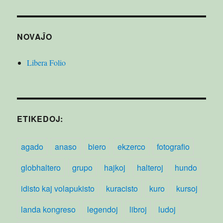
NOVAĴO
Libera Folio
ETIKEDOJ:
agado
anaso
biero
ekzerco
fotografio
globhaltero
grupo
hajkoj
halteroj
hundo
idisto kaj volapukisto
kuracisto
kuro
kursoj
landa kongreso
legendoj
libroj
ludoj