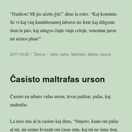
“Dankon! Mi ĵus aĉetis ĝin!” diras la estro. “Kaj konstatu:
Se vi kaj viaj kunlaborantoj laboros tre forte kaj diligente
dum la jaro, kaj atingos ĉiujn viajn celojn, venontan jaron
mi aĉetos plian!”
Publikigita
Kategorioj
Etikedoj
2017-10-30
Ŝercoj
aŭto
,
estro
,
laboristo
,
laboro
,
ŝercoj
en
Ĉasisto maltrafas urson
Ĉasisto en arbaro vidas urson, levas pafilon, pafas, kaj
maltrafas.
La urso iras al la ĉasisto kaj diras, “Sinjoro, kiam oni pafas
al mi, mi sentas kvazaŭ oni ĉasas min, kaj mi ne ŝatas tion.