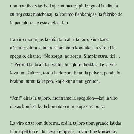
unu maniko estas kelkaj centimetroj pli longa ol la alia, la
ŝultroj estas malebenaj, la kolumo flankeniĝas, la fabriko de
la pantalono ne estas rekta, ktp.
La viro montrigas la difektojn al la tajloro, kiu atente
aŭskultas dum la tutan liston, tiam kondukas la viro al la
spegulo, dirante, “Ne zorgu, ne zorgu! Simple staru, tiel . .
.” Per mildaj tuŝoj kaj vortoj, la tajloro direktas, ke la viro
levu unu ŝultron, tordu la dorson, klinu la pelvon, pendu la
brakon, turnu la kapon, kaj elklinu unu genuon.
“Jen!” diras la tajloro, montrante la spegulon—kaj la viro
devas konfesi, ke la kompleto nun taŭgas tre bone.
La viro estas iom dubema, sed la tajloro tiom grande laŭdas
lian aspekton en la nova kompleto, la viro fine konsentas