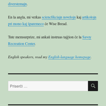
diverstemajn
.
En la angla, mi verkas
sciencfikciajn novelojn
kaj
artikolojn
pri mono kaj ŝparemeco
ĉe Wise Bread.
Tute memsurprize, mi ankaŭ instruas tajĝion ĉe la
Savoy
Recreation Center
.
English speakers, read my
English-language homepage
.
PRI
Serĉu: