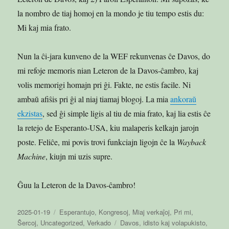
la nombro de tiaj homoj en la mondo je tiu tempo estis du:
Mi kaj mia frato.
Nun la ĉi-jara kunveno de la WEF rekunvenas ĉe Davos, do
mi refoje memoris nian Leteron de la Davos-ĉambro, kaj
volis memorigi homajn pri ĝi. Fakte, ne estis facile. Ni
ambaŭ afiŝis pri ĝi al niaj tiamaj blogoj. La mia
ankoraŭ
ekzistas
, sed ĝi simple ligis al tiu de mia frato, kaj lia estis ĉe
la retejo de Esperanto-USA, kiu malaperis kelkajn jarojn
poste. Feliĉe, mi povis trovi funkciajn ligojn ĉe la
Wayback
Machine
, kiujn mi uzis supre.
Ĝuu la Leteron de la Davos-ĉambro!
Publikigita
Kategorioj
2025-01-19
Esperantujo
,
Kongresoj
,
Miaj verkaĵoj
,
Pri mi
,
en
Etikedoj
Ŝercoj
,
Uncategorized
,
Verkado
Davos
,
idisto kaj volapukisto
,