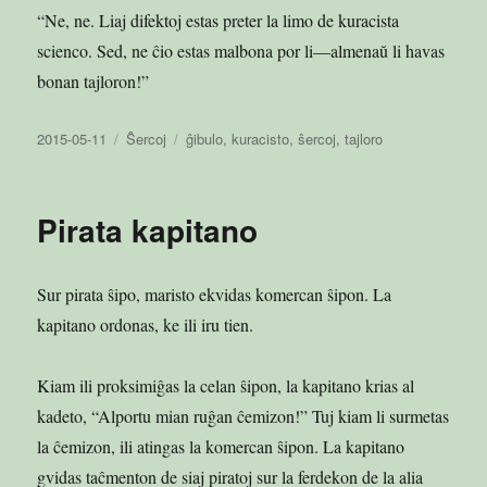
“Ne, ne. Liaj difektoj estas preter la limo de kuracista
scienco. Sed, ne ĉio estas malbona por li—almenaŭ li havas
bonan tajloron!”
Publikigita
Kategorioj
Etikedoj
2015-05-11
Ŝercoj
ĝibulo
,
kuracisto
,
ŝercoj
,
tajloro
en
Pirata kapitano
Sur pirata ŝipo, maristo ekvidas komercan ŝipon. La
kapitano ordonas, ke ili iru tien.
Kiam ili proksimiĝas la celan ŝipon, la kapitano krias al
kadeto, “Alportu mian ruĝan ĉemizon!” Tuj kiam li surmetas
la ĉemizon, ili atingas la komercan ŝipon. La kapitano
gvidas taĉmenton de siaj piratoj sur la ferdekon de la alia