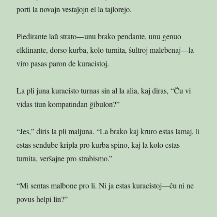
porti la novajn vestaĵojn el la tajlorejo.
Piedirante laŭ strato—unu brako pendante, unu genuo
elklinante, dorso kurba, kolo turnita, ŝultroj malebenaj—la
viro pasas paron de kuracistoj.
La pli juna kuracisto turnas sin al la alia, kaj diras, “Ĉu vi
vidas tiun kompatindan ĝibulon?”
“Jes,” diris la pli maljuna. “La brako kaj kruro estas lamaj, li
estas sendube kripla pro kurba spino, kaj la kolo estas
turnita, verŝajne pro strabismo.”
“Mi sentas malbone pro li. Ni ja estas kuracistoj—ĉu ni ne
povus helpi lin?”