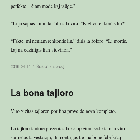
perfekte—ĉiam mode kaj taŭge.”
“Li ja ŝajnas mirinda,” diris la viro. “Kiel vi renkontis lin?”
“Fakte, mi neniam renkontis lin,” diris la ŝoforo. “Li mortis,
kaj mi edzinigis lian vidvinon.”
Publikigita
Kategorioj
Etikedoj
2016-04-14
Ŝercoj
ŝercoj
en
La bona tajloro
Viro vizitas tajloron por fina provo de nova kompleto.
La tajloro fanfore prezentas la kompleton, sed kiam la viro
surmetas la vestaĵojn, ili montriĝas tre malbone fabrikitaj—