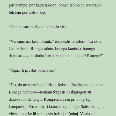
ĝustatempe, por kapti taksion, bonan tablon en restoracio,
biletojn por teatro, ktp.”
“Neniu estas perfekta,” diras la viro.
“Verŝajne ne, krom Frank,” respondis la ŝoforo. “Li estis
ĉiel perfekta. Bonega atleto, bonega kantisto, bonega
dancisto—vi aŭskultu lian fortepianan ludadon! Bonega!”
“Ŝajne, li ja estas bona viro.”
“Ho, tio ne estas ĉio,” diris la ŝoforo. “Inteligenta kaj klera.
Bonega memoro—neniam forgesis naskiĝtagon aŭ
datrevenon de iu ajn. Komprenis ĉion pri vinoj kaj
komputiloj. Povus ripari kranojn kaj tubojn. Sciis kiel agi al
virinoj, por ke ili sentus sin belaj kaj ŝatitaj. Vestis sin