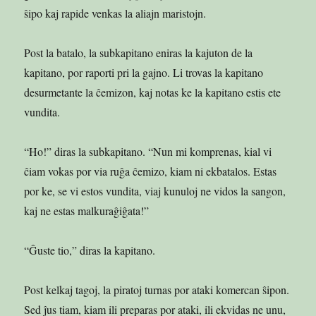
ŝipo kaj rapide venkas la aliajn maristojn.
Post la batalo, la subkapitano eniras la kajuton de la
kapitano, por raporti pri la gajno. Li trovas la kapitano
desurmetante la ĉemizon, kaj notas ke la kapitano estis ete
vundita.
“Ho!” diras la subkapitano. “Nun mi komprenas, kial vi
ĉiam vokas por via ruĝa ĉemizo, kiam ni ekbatalos. Estas
por ke, se vi estos vundita, viaj kunuloj ne vidos la sangon,
kaj ne estas malkuraĝiĝata!”
“Ĝuste tio,” diras la kapitano.
Post kelkaj tagoj, la piratoj turnas por ataki komercan ŝipon.
Sed ĵus tiam, kiam ili preparas por ataki, ili ekvidas ne unu,