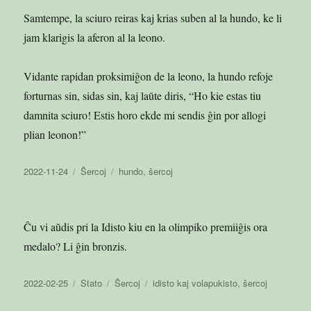
Samtempe, la sciuro reiras kaj krias suben al la hundo, ke li
jam klarigis la aferon al la leono.
Vidante rapidan proksimiĝon de la leono, la hundo refoje
forturnas sin, sidas sin, kaj laŭte diris, “Ho kie estas tiu
damnita sciuro! Estis horo ekde mi sendis ĝin por allogi
plian leonon!”
Publikigita
Kategorioj
Etikedoj
2022-11-24
Ŝercoj
hundo
,
ŝercoj
en
Ĉu vi aŭdis pri la Idisto kiu en la olimpiko premiiĝis ora
medalo? Li ĝin bronzis.
Publikigita
Aranĝo
Kategorioj
Etikedoj
2022-02-25
Stato
Ŝercoj
idisto kaj volapukisto
,
ŝercoj
en