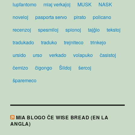
lupfantomo
miaj verkaĵoj
MUSK
NASK
noveloj
pasporta servo
pirato
policano
recenzoj
spesmiloj
spionoj
tajĝio
tekstoj
tradukado
traduko
trejniteco
trinkejo
ursido
urso
verkado
volapuko
ĉasistoj
ĉemizo
ĉigongo
Ŝildoj
ŝercoj
ŝparemeco
MIA BLOGO ĈE WISE BREAD (EN LA
ANGLA)