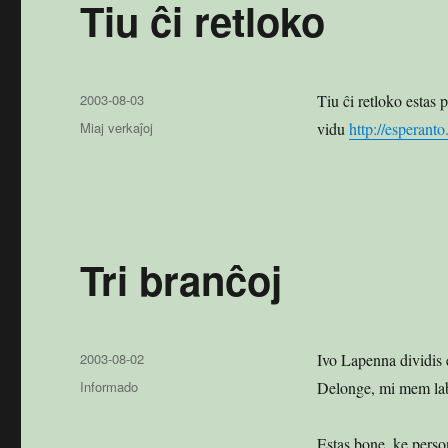
Tiu ĉi retloko
Publikigita
2003-08-03
Tiu ĉi retloko estas 
en
Kategorioj
Miaj verkaĵoj
vidu
http://esperanto
Tri branĉoj
Publikigita
2003-08-02
Ivo Lapenna dividis e
en
Kategorioj
Informado
Delonge, mi mem labor
Estas bone, ke person