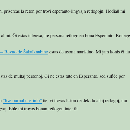
 priserĉas la reton por trovi esperanto-lingvajn retlogojn. Hodiaŭ mi
 al mi. Ĝi estas interesa, tre persona retlogo en bona Esperanto. Bonege
n — Revuo de Ŝakalknabino
estas de usona maristino. Mi jam konis ĉi tiu
stas de multaj personoj. Ĝi ne estas tute en Esperanto, sed sufiĉe por
on
“livejournal userinfo”
tie, vi trovas liston de dek du aliaj retlogoj, nur
vaj. Eble mi trovos bonan retlogon inter ili.