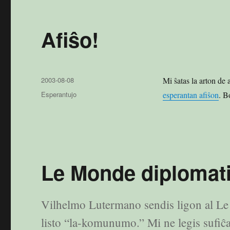
Afiŝo!
Publikigita
2003-08-08
Mi ŝatas la arton de 
en
Kategorioj
Esperantujo
esperantan afiŝon
. B
Le Monde diplomat
Vilhelmo Lutermano sendis ligon al Le
listo “la-komunumo.” Mi ne legis sufiĉan