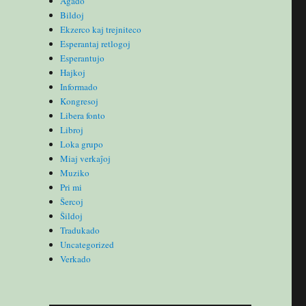
Agado
Bildoj
Ekzerco kaj trejniteco
Esperantaj retlogoj
Esperantujo
Hajkoj
Informado
Kongresoj
Libera fonto
Libroj
Loka grupo
Miaj verkaĵoj
Muziko
Pri mi
Ŝercoj
Ŝildoj
Tradukado
Uncategorized
Verkado