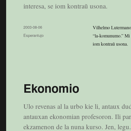
interesa, se iom kontraŭ usona.
Publikigita
2003-08-06
Vilhelmo Lutermano 
en
Kategorioj
Esperantujo
“la-komunumo.” Mi ne 
iom kontraŭ usona.
Ekonomio
Ulo revenas al la urbo kie li, antaux dud
antauxan ekonomian profesoron. Ili paro
ekzamenon de la nuna kurso. Jen, legu.”