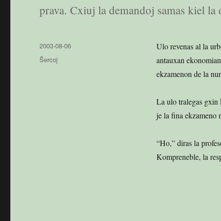
prava. Cxiuj la demandoj samas kiel la
Publikigita
2003-08-06
Ulo revenas al la urb
en
Kategorioj
Ŝercoj
antauxan ekonomian pr
ekzamenon de la nuna
La ulo tralegas gxin
je la fina ekzameno m
“Ho,” diras la profes
Kompreneble, la res