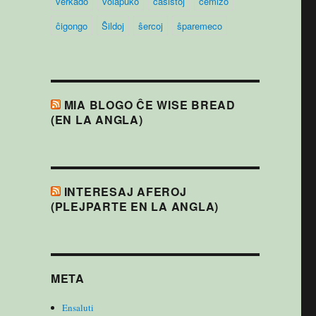
verkado
volapuko
ĉasistoj
ĉemizo
ĉigongo
Ŝildoj
ŝercoj
ŝparemeco
MIA BLOGO ĈE WISE BREAD
(EN LA ANGLA)
INTERESAJ AFEROJ
(PLEJPARTE EN LA ANGLA)
META
Ensaluti