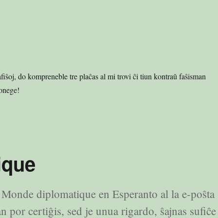
afiŝoj, do kompreneble tre plaĉas al mi trovi ĉi tiun kontraŭ faŝisman
onege!
ique
 Monde diplomatique en Esperanto al la e-poŝta
 por certiĝis, sed je unua rigardo, ŝajnas sufiĉe