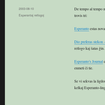
Publikigita
2003-08-10
De tempo al tempo mi
en
Kategorioj
Esperantaj retlogoj
trovis tri:
Esperanto
estas nova
Dio preferas steko
retlogo kaj ŝatas ĝin.
Esperanto’s Journal
e
enmeti ĉi tie.
Se vi sekvas la ligil
kelkaj Esperanto-ling