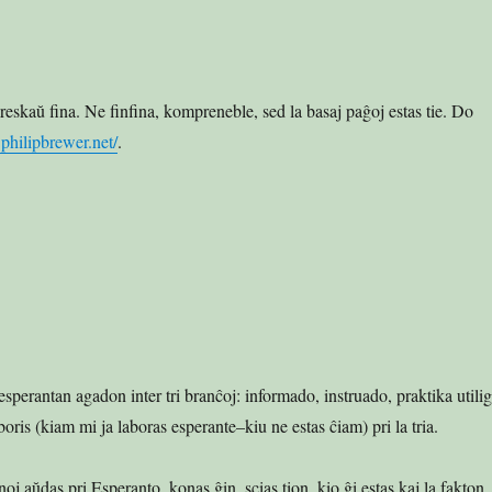
preskaŭ fina. Ne finfina, kompreneble, sed la basaj paĝoj estas tie. Do
.philipbrewer.net/
.
sperantan agadon inter tri branĉoj: informado, instruado, praktika utilig
is (kiam mi ja laboras esperante–kiu ne estas ĉiam) pri la tria.
oj aŭdas pri Esperanto, konas ĝin, scias tion, kio ĝi estas kaj la fakton,