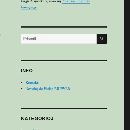
English speakers, read my
English-language
homepage
.
!
PRISERĈI
Serĉu:
INFO
Kontakti
Noveloj de Philip BREWER
KATEGORIOJ