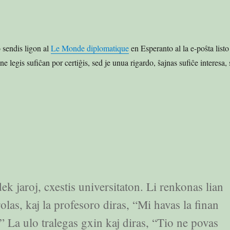
sendis ligon al
Le Monde diplomatique
en Esperanto al la e-poŝta listo
legis sufiĉan por certiĝis, sed je unua rigardo, ŝajnas sufiĉe interesa, 
ek jaroj, cxestis universitaton. Li renkonas lian
las, kaj la profesoro diras, “Mi havas la finan
 La ulo tralegas gxin kaj diras, “Tio ne povas