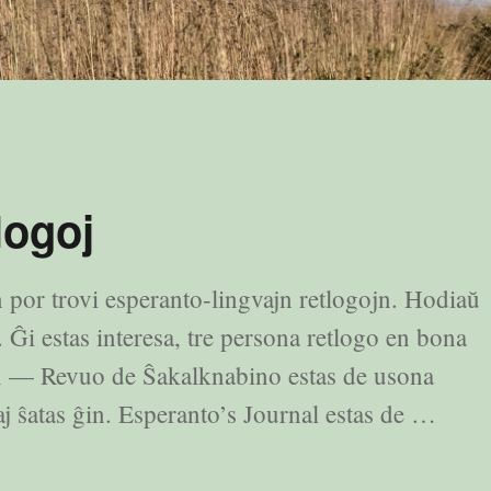
logoj
 por trovi esperanto-lingvajn retlogojn. Hodiaŭ
. Ĝi estas interesa, tre persona retlogo en bona
n — Revuo de Ŝakalknabino estas de usona
aj ŝatas ĝin. Esperanto’s Journal estas de …
oj”