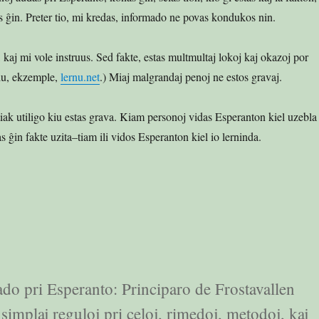
s ĝin. Preter tio, mi kredas, informado ne povas kondukos nin.
 kaj mi vole instruus. Sed fakte, estas multmultaj lokoj kaj okazoj por
du, ekzemple,
lernu.net
.) Miaj malgrandaj penoj ne estos gravaj.
tiak utiligo kiu estas grava. Kiam personoj vidas Esperanton kiel uzebla
as ĝin fakte uzita–tiam ili vidos Esperanton kiel io lerninda.
mado pri Esperanto: Principaro de Frostavallen
implaj reguloj pri celoj, rimedoj, metodoj, kaj