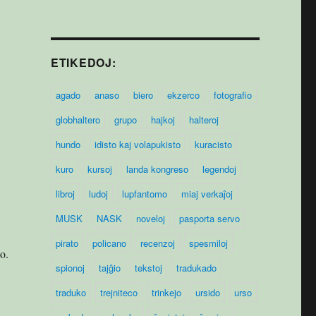
ETIKEDOJ:
agado
anaso
biero
ekzerco
fotografio
globhaltero
grupo
hajkoj
halteroj
hundo
idisto kaj volapukisto
kuracisto
kuro
kursoj
landa kongreso
legendoj
libroj
ludoj
lupfantomo
miaj verkaĵoj
MUSK
NASK
noveloj
pasporta servo
pirato
policano
recenzoj
spesmiloj
o.
spionoj
tajĝio
tekstoj
tradukado
traduko
trejniteco
trinkejo
ursido
urso