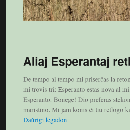
Aliaj Esperantaj ret
De tempo al tempo mi priserĉas la reton
mi trovis tri: Esperanto estas nova al mi
Esperanto. Bonege! Dio preferas steko
maristino. Mi jam konis ĉi tiu retlogo k
“Aliaj Esperantaj retlog
Daŭrigi legadon