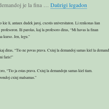
“Ekonom
 demandoj je la fina …
Daŭrigi legadon
o kie li, antaux dudek jaroj, cxestis universitaton. Li renkonas lian
ofesoron. Ili parolas, kaj la profesoro diras, “Mi havas la finan
 kurso. Jen, legu.”
 kaj diras, “Tio ne povas prava. Cxiuj la demandoj samas kiel la demand
i faris!”
oro, “Tio ja estas prava. Cxiuj la demandojn samas kiel tiam.
pondoj cxiuj malsamas.”