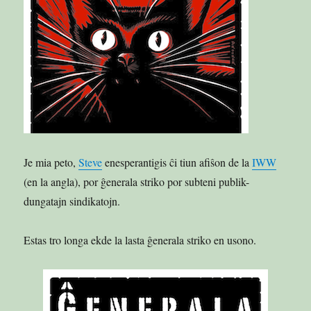
Je mia peto,
Steve
enesperantigis ĉi tiun afiŝon de la
IWW
(en la angla), por ĝenerala striko por subteni publik-
dungatajn sindikatojn.
Estas tro longa ekde la lasta ĝenerala striko en usono.