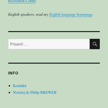
Recreation Center
.
English speakers, read my
English-language homepage
.
PRI
Serĉu:
INFO
Kontakti
Noveloj de Philip BREWER