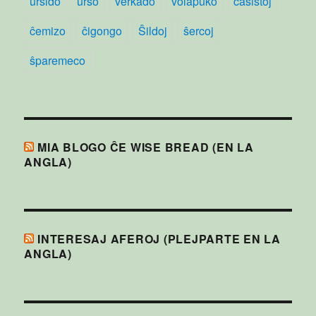
ursido
urso
verkado
volapuko
ĉasistoj
ĉemizo
ĉigongo
Ŝildoj
ŝercoj
ŝparemeco
MIA BLOGO ĈE WISE BREAD (EN LA
ANGLA)
INTERESAJ AFEROJ (PLEJPARTE EN LA
ANGLA)