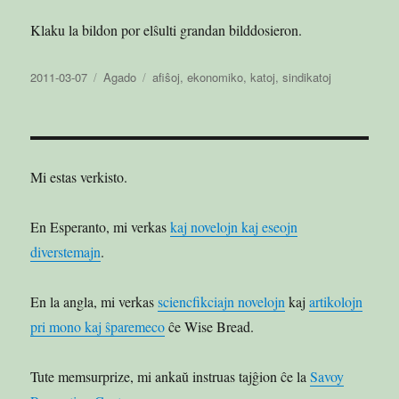
Klaku la bildon por elŝulti grandan bilddosieron.
Publikigita
Kategorioj
Etikedoj
2011-03-07
Agado
afiŝoj
,
ekonomiko
,
katoj
,
sindikatoj
en
Mi estas verkisto.
En Esperanto, mi verkas
kaj novelojn kaj eseojn
diverstemajn
.
En la angla, mi verkas
sciencfikciajn novelojn
kaj
artikolojn
pri mono kaj ŝparemeco
ĉe Wise Bread.
Tute memsurprize, mi ankaŭ instruas tajĝion ĉe la
Savoy