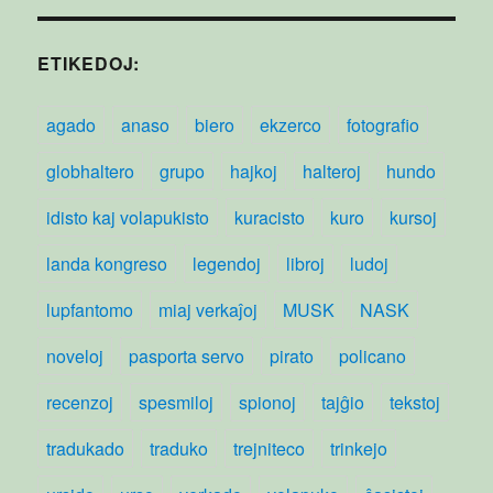
ETIKEDOJ:
agado
anaso
biero
ekzerco
fotografio
globhaltero
grupo
hajkoj
halteroj
hundo
idisto kaj volapukisto
kuracisto
kuro
kursoj
landa kongreso
legendoj
libroj
ludoj
lupfantomo
miaj verkaĵoj
MUSK
NASK
noveloj
pasporta servo
pirato
policano
recenzoj
spesmiloj
spionoj
tajĝio
tekstoj
tradukado
traduko
trejniteco
trinkejo