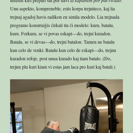
instruis kiel prepari sin por havi
la kapablon por plu-vivado
.
Unu aspekto, kompreneble, estis korpa trejniteco, kaj lia
trejnaj agadoj havis radikon en simila modelo. Lia trejnada
programo konstruiĝis ĉirkaŭ tiu ĉi modelo: kuru, batalu,
kuru. Forkuru, se vi povas eskapi—do, trejni kuradon.
Batalu, se vi devas—do, trejni batalon. Tamen ne batalu
kun celo de venki: Batalu kun celo de eskapi—do, trejnu
kuradon refoje, post unua kurado kaj tiam batalo. (Do,
trejnu plu kuri kiam vi estas jam laca pro kuri kaj batali.)