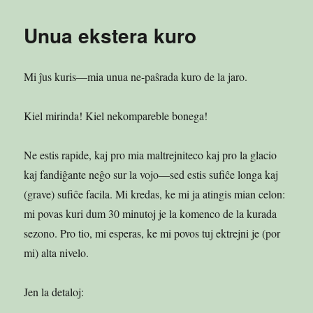
kaŝiĝu,
kuru,
Unua ekstera kuro
batalu,
kuru
Mi ĵus kuris—mia unua ne-paŝrada kuro de la jaro.
Kiel mirinda! Kiel nekompareble bonega!
Ne estis rapide, kaj pro mia maltrejniteco kaj pro la glacio
kaj fandiĝante neĝo sur la vojo—sed estis sufiĉe longa kaj
(grave) sufiĉe facila. Mi kredas, ke mi ja atingis mian celon:
mi povas kuri dum 30 minutoj je la komenco de la kurada
sezono. Pro tio, mi esperas, ke mi povos tuj ektrejni je (por
mi) alta nivelo.
Jen la detaloj: