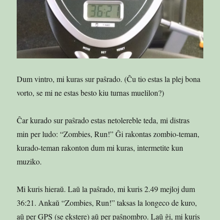
Dum vintro, mi kuras sur paŝrado. (Ĉu tio estas la plej bona
vorto, se mi ne estas besto kiu turnas muelilon?)
Ĉar kurado sur paŝrado estas netolereble teda, mi distras
min per ludo: “Zombies, Run!” Ĝi rakontas zombio-teman,
kurado-teman rakonton dum mi kuras, intermetite kun
muziko.
Mi kuris hieraŭ. Laŭ la paŝrado, mi kuris 2.49 mejloj dum
36:21. Ankaŭ “Zombies, Run!” taksas la longeco de kuro,
aŭ per GPS (se ekstere) aŭ per paŝnombro. Laŭ ĝi, mi kuris