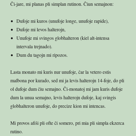
Ĉi-jare, mi planas pli simplan rutinon. Ĉiun semajnon:
Dufoje mi kuros (unufoje longe, unufoje rapide),
Dufoje mi levos halterojn,
Unufoje mi svingos globhalteron (kiel alt-intensa
intervala trejnado).
Dum du tagojn mi ripozos.
Lasta monato mi kuris nur unufoje, ĉar la vetero estis
malbona por kurado, sed mi ja levis halterojn 14-foje, do pli
ol dufoje dum ĉiu semajno. Ĉi-monatoj mi jam kuris dufoje
dum la unua semajno, levis halterojn dufoje, kaj svingis
globhalteron unufoje, do precize kion mi intencas.
Mi provos afiŝi pli ofte ĉi somero, pri mia pli simpla ekzerca
rutino.