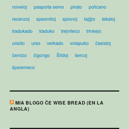
noveloj
pasporta servo
pirato
policano
recenzoj
spesmiloj
spionoj
tajĝio
tekstoj
tradukado
traduko
trejniteco
trinkejo
ursido
urso
verkado
volapuko
ĉasistoj
ĉemizo
ĉigongo
Ŝildoj
ŝercoj
ŝparemeco
MIA BLOGO ĈE WISE BREAD (EN LA
ANGLA)