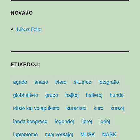
NOVAĴO
Libera Folio
ETIKEDOJ:
agado
anaso
biero
ekzerco
fotografio
globhaltero
grupo
hajkoj
halteroj
hundo
idisto kaj volapukisto
kuracisto
kuro
kursoj
landa kongreso
legendoj
libroj
ludoj
lupfantomo
miaj verkaĵoj
MUSK
NASK