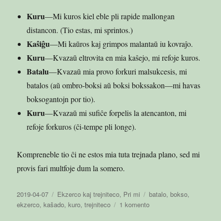
Kuru
—Mi kuros kiel eble pli rapide mallongan
distancon. (Tio estas, mi sprintos.)
Kaŝiĝu
—Mi kaŭros kaj grimpos malantaŭ iu kovraĵo.
Kuru
—Kvazaŭ eltrovita en mia kaŝejo, mi refoje kuros.
Batalu
—Kvazaŭ mia provo forkuri malsukcesis, mi
batalos (aŭ ombro-boksi aŭ boksi bokssakon—mi havas
boksogantojn por tio).
Kuru
—Kvazaŭ mi sufiĉe forpelis la atencanton, mi
refoje forkuros (ĉi-tempe pli longe).
Kompreneble tio ĉi ne estos mia tuta trejnada plano, sed mi
provis fari multfoje dum la somero.
Publikigita
Kategorioj
Etikedoj
2019-04-07
Ekzerco kaj trejniteco
,
Pri mi
batalo
,
bokso
,
en
pri
ekzerco
,
kaŝado
,
kuro
,
trejniteco
1 komento
Kuru,