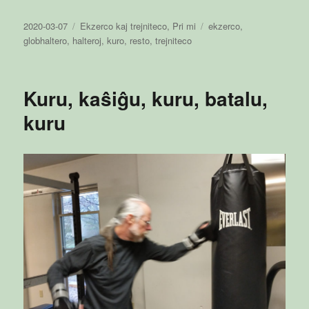
Publikigita
Kategorioj
Etikedoj
2020-03-07
Ekzerco kaj trejniteco
,
Pri mi
ekzerco
,
en
globhaltero
,
halteroj
,
kuro
,
resto
,
trejniteco
Kuru, kaŝiĝu, kuru, batalu,
kuru