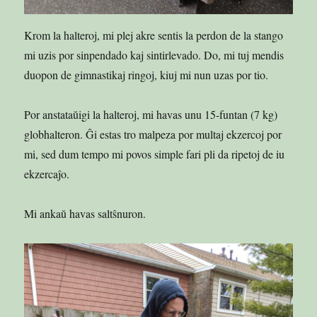
Krom la halteroj, mi plej akre sentis la perdon de la stango
mi uzis por sinpendado kaj sintirlevado. Do, mi tuj mendis
duopon de gimnastikaj ringoj, kiuj mi nun uzas por tio.
Por anstataŭigi la halteroj, mi havas unu 15-funtan (7 kg)
globhalteron. Ĝi estas tro malpeza por multaj ekzercoj por
mi, sed dum tempo mi povos simple fari pli da ripetoj de iu
ekzercaĵo.
Mi ankaŭ havas saltŝnuron.