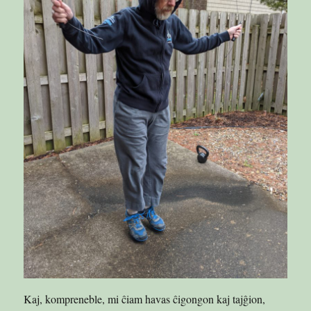
Kaj, kompreneble, mi ĉiam havas ĉigongon kaj tajĝion,