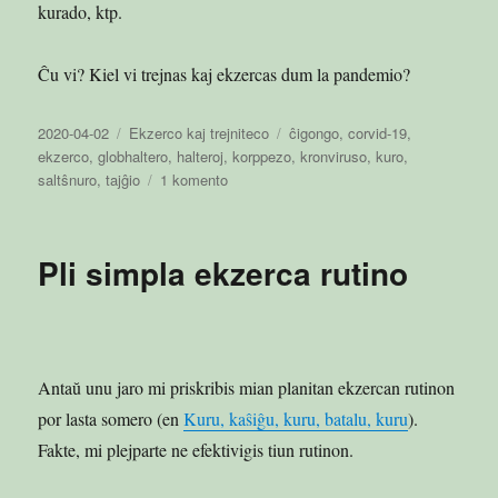
kurado, ktp.
Ĉu vi? Kiel vi trejnas kaj ekzercas dum la pandemio?
Publikigita
Kategorioj
Etikedoj
2020-04-02
Ekzerco kaj trejniteco
ĉigongo
,
corvid-19
,
en
ekzerco
,
globhaltero
,
halteroj
,
korppezo
,
kronviruso
,
kuro
,
pri
saltŝnuro
,
tajĝio
1 komento
Ekzerco
dum
pandemio
Pli simpla ekzerca rutino
Antaŭ unu jaro mi priskribis mian planitan ekzercan rutinon
por lasta somero (en
Kuru, kaŝiĝu, kuru, batalu, kuru
).
Fakte, mi plejparte ne efektivigis tiun rutinon.