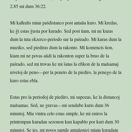
2.85 mi dum 36:22.
Mi kalkulis mian paŝdistanco post antaŭa kuro. Mi kredas,
ke ĝi estas ĝusta por kurado. Sed post tiam, mi ne kuras
dum la tuta ekzerco-periodo sur la paŝrado. Mi kuras dum la
muziko, sed piediras dum la rakonto. Mi komencis tion,
kiam mi ne povas aŭdi la rakonton super la bruo de la
paŝrado, sed mi trovas ke mi ŝatas la efikon de la malsamaj
niveloj de peno—per la peneto de la piediro, la penego de la
kuro estas ebla.
Estas pro la periodoj de piediro, mi supozas, ke la distancoj
malsamas. Sed, ne gravas—mi sendube kuris dum 36
minutoj. Mia vintra celo estas simple, ke mi eniros la
printempan kuradan sezonon kun kapablo por kuri dum 30
minutoj. Se jes, mi povos rapide antaŭenigi miajn kuradajn