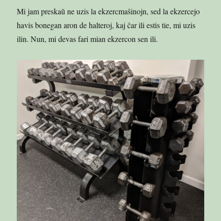
Mi jam preskaŭ ne uzis la ekzercmaŝinojn, sed la ekzercejo
havis bonegan aron de halteroj, kaj ĉar ili estis tie, mi uzis
ilin. Nun, mi devas fari mian ekzercon sen ili.