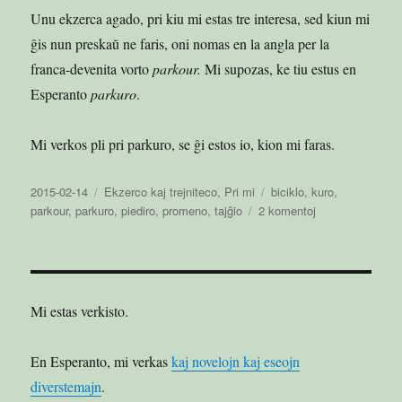
Unu ekzerca agado, pri kiu mi estas tre interesa, sed kiun mi
ĝis nun preskaŭ ne faris, oni nomas en la angla per la
franca-devenita vorto
parkour.
Mi supozas, ke tiu estus en
Esperanto
parkuro
.
Mi verkos pli pri parkuro, se ĝi estos io, kion mi faras.
Publikigita
Kategorioj
Etikedoj
2015-02-14
Ekzerco kaj trejniteco
,
Pri mi
biciklo
,
kuro
,
en
ĉe
parkour
,
parkuro
,
piediro
,
promeno
,
tajĝio
2 komentoj
Miaj
ekzercaj
agadoj
Mi estas verkisto.
En Esperanto, mi verkas
kaj novelojn kaj eseojn
diverstemajn
.