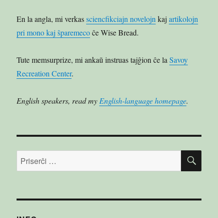
En la angla, mi verkas
sciencfikciajn novelojn
kaj
artikolojn
pri mono kaj ŝparemeco
ĉe Wise Bread.
Tute memsurprize, mi ankaŭ instruas tajĝion ĉe la
Savoy
Recreation Center
.
English speakers, read my
English-language homepage
.
PRI
Serĉu: