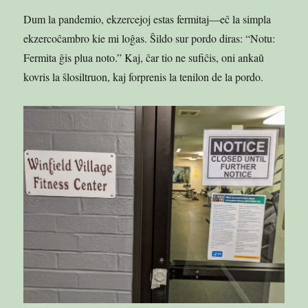
Dum la pandemio, ekzercejoj estas fermitaj—eĉ la simpla
ekzercoĉambro kie mi loĝas. Ŝildo sur pordo diras: “Notu:
Fermita ĝis plua noto.” Kaj, ĉar tio ne sufiĉis, oni ankaŭ
kovris la ŝlosiltruon, kaj forprenis la tenilon de la pordo.