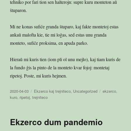
teĥniko por fari tion sen halterojn: supre kuru monteton aŭ
ŝtuparon.
Mi ne konas sufiĉe granda ŝtuparo, kaj fakte montetoj estas
ankaŭ malofta kie, tie mi loĝas, sed estas unu granda
monteto, sufiĉe proksima, en apuda parko.
Hieraŭ mi kuris tien (iom pli ol unu mejlo), kaj tiam kuris de
la fundo ĝis la pinto de la monteto kvar fojoj: montetaj
ripetoj. Poste, mi kuris hejmen.
Publikigita
Kategorioj
Etikedoj
2020-04-03
Ekzerco kaj trejniteco
,
Uncategorized
ekzerco
,
en
kuro
,
ripetoj
,
trejniteco
Ekzerco dum pandemio