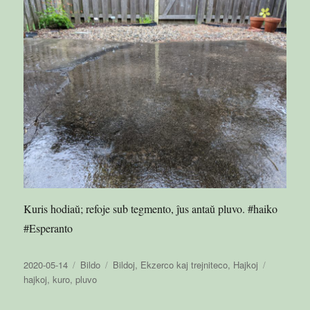
Kuris hodiaŭ; refoje sub tegmento, ĵus antaŭ pluvo. #haiko
#Esperanto
Publikigita
Aranĝo
Kategorioj
Etikedoj
2020-05-14
Bildo
Bildoj
,
Ekzerco kaj trejniteco
,
Hajkoj
en
hajkoj
,
kuro
,
pluvo