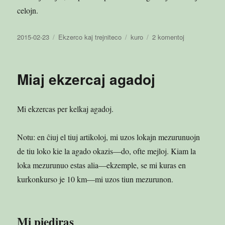
celojn.
Publikigita
Kategorioj
Etikedoj
ĉe
2015-02-23
Ekzerco kaj trejniteco
kuro
2 komentoj
en
Mi
kuris
Miaj ekzercaj agadoj
Mi ekzercas per kelkaj agadoj.
Notu: en ĉiuj el tiuj artikoloj, mi uzos lokajn mezurunuojn
de tiu loko kie la agado okazis—do, ofte mejloj. Kiam la
loka mezurunuo estas alia—ekzemple, se mi kuras en
kurkonkurso je 10 km—mi uzos tiun mezurunon.
Mi piediras