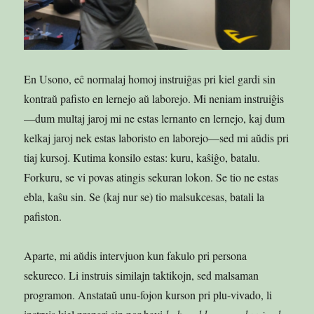
En Usono, eĉ normalaj homoj instruiĝas pri kiel gardi sin
kontraŭ pafisto en lernejo aŭ laborejo. Mi neniam instruiĝis
—dum multaj jaroj mi ne estas lernanto en lernejo, kaj dum
kelkaj jaroj nek estas laboristo en laborejo—sed mi aŭdis pri
tiaj kursoj. Kutima konsilo estas: kuru, kaŝiĝo, batalu.
Forkuru, se vi povas atingis sekuran lokon. Se tio ne estas
ebla, kaŝu sin. Se (kaj nur se) tio malsukcesas, batali la
pafiston.
Aparte, mi aŭdis intervjuon kun fakulo pri persona
sekureco. Li instruis similajn taktikojn, sed malsaman
programon. Anstataŭ unu-fojon kurson pri plu-vivado, li