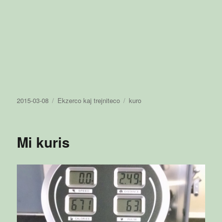
Publikigita
Kategorioj
Etikedoj
2015-03-08
Ekzerco kaj trejniteco
kuro
en
Mi kuris