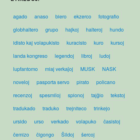
agado
anaso
biero
ekzerco
fotografio
globhaltero
grupo
hajkoj
halteroj
hundo
idisto kaj volapukisto
kuracisto
kuro
kursoj
landa kongreso
legendoj
libroj
ludoj
lupfantomo
miaj verkaĵoj
MUSK
NASK
noveloj
pasporta servo
pirato
policano
recenzoj
spesmiloj
spionoj
tajĝio
tekstoj
tradukado
traduko
trejniteco
trinkejo
ursido
urso
verkado
volapuko
ĉasistoj
ĉemizo
ĉigongo
Ŝildoj
ŝercoj