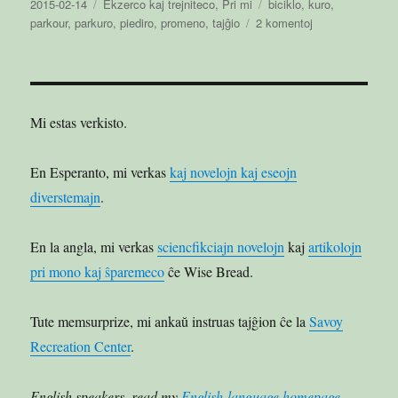
Publikigita
Kategorioj
Etikedoj
2015-02-14
Ekzerco kaj trejniteco
,
Pri mi
biciklo
,
kuro
,
en
ĉe
parkour
,
parkuro
,
piediro
,
promeno
,
tajĝio
2 komentoj
Miaj
ekzercaj
agadoj
Mi estas verkisto.
En Esperanto, mi verkas
kaj novelojn kaj eseojn
diverstemajn
.
En la angla, mi verkas
sciencfikciajn novelojn
kaj
artikolojn
pri mono kaj ŝparemeco
ĉe Wise Bread.
Tute memsurprize, mi ankaŭ instruas tajĝion ĉe la
Savoy
Recreation Center
.
English speakers, read my
English-language homepage
.