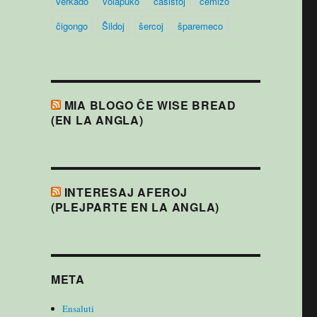
verkado
volapuko
ĉasistoj
ĉemizo
ĉigongo
Ŝildoj
ŝercoj
ŝparemeco
MIA BLOGO ĈE WISE BREAD
(EN LA ANGLA)
INTERESAJ AFEROJ
(PLEJPARTE EN LA ANGLA)
META
Ensaluti