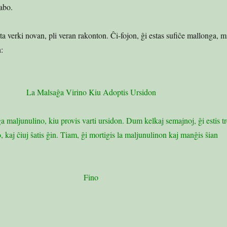
nabo.
ta verki novan, pli veran rakonton. Ĉi-fojon, ĝi estas sufiĉe mallonga, m
:
La Malsaĝa Virino Kiu Adoptis Ursidon
a maljunulino, kiu provis varti ursidon. Dum kelkaj semajnoj, ĝi estis tr
kaj ĉiuj ŝatis ĝin. Tiam, ĝi mortigis la maljunulinon kaj manĝis ŝian
Fino