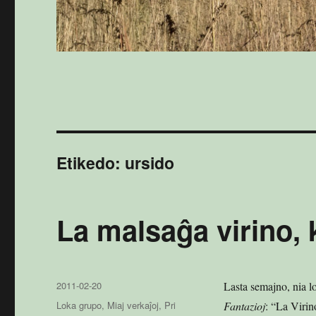
Etikedo:
ursido
La malsaĝa virino, 
Publikigita
2011-02-20
Lasta semajno, nia l
en
Kategorioj
Loka grupo
,
Miaj verkaĵoj
,
Pri
Fantazioj
: “La Virin