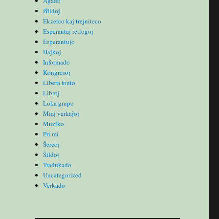
Agado
Bildoj
Ekzerco kaj trejniteco
Esperantaj retlogoj
Esperantujo
Hajkoj
Informado
Kongresoj
Libera fonto
Libroj
Loka grupo
Miaj verkaĵoj
Muziko
Pri mi
Ŝercoj
Ŝildoj
Tradukado
Uncategorized
Verkado