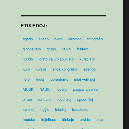
ETIKEDOJ:
agado
anaso
biero
ekzerco
fotografio
globhaltero
grupo
hajkoj
halteroj
hundo
idisto kaj volapukisto
kuracisto
kuro
kursoj
landa kongreso
legendoj
libroj
ludoj
lupfantomo
miaj verkaĵoj
MUSK
NASK
noveloj
pasporta servo
pirato
policano
recenzoj
spesmiloj
spionoj
tajĝio
tekstoj
tradukado
traduko
trejniteco
trinkejo
ursido
urso