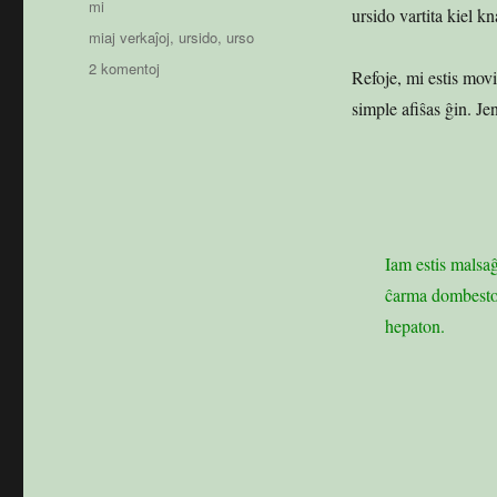
mi
ursido vartita kiel k
Etikedoj
miaj verkaĵoj
,
ursido
,
urso
ĉe
2 komentoj
Refoje, mi estis movi
La
simple afiŝas ĝin. Jen
malsaĝa
virino,
kiu
adoptis
ursidon
Iam estis malsaĝ
ĉarma dombesto, 
hepaton.