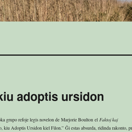
kiu adoptis ursidon
oka grupo refoje legis novelon de Marjorie Boulton el
Faktoj kaj
o, kiu Adoptis Ursidon kiel Filon.” Ĝi estas absurda, ridinda rakonto, pr