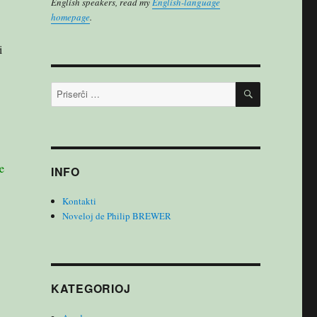
English speakers, read my
English-language
homepage
.
i
PRISERĈI
Serĉu:
e
INFO
Kontakti
Noveloj de Philip BREWER
KATEGORIOJ